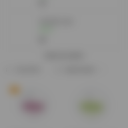
6 €
Vika Mojito 12g A
Skladom
6 €
Zobraziť viac produktov
Najpredávanejšie
Najlacnejšie
Najdrahšie
Tip
Abecedne