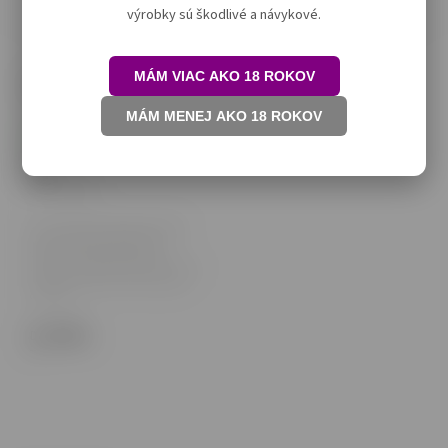
ZADARMO!
výrobky sú škodlivé a návykové.
MÁM VIAC AKO 18 ROKOV
Vika Blueberry Cosmo 12g A
MÁM MENEJ AKO 18 ROKOV
Skladom
6 €
4,88 € bez DPH
Vika nikotínové vrecúška ponúkajú
svieži a moderný spôsob, ako si
vychutnať nikotín bez dymu a
zápachu. S pestrým výberom príchutí
a rôznymi úrovňami sily prinášajú
dokonalú...
Do košíka