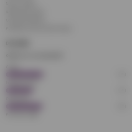
Doprava a platba
Reklamačný poriadok
Obchodné podmienky
Podmienky ochrany osobných údajov
DOTAZNÍK
Odkiaľ ste sa o nás dopočuli?
Google
(37%)
Instagram/TikTok
(27%)
Od kamaráta
(36%)
Počet hlasov:
269