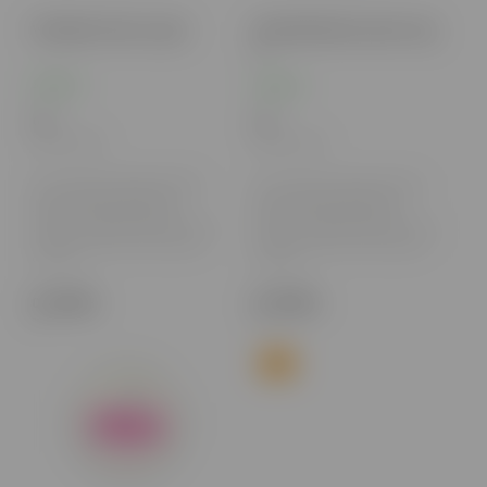
Vika Black Cherry 12g A
Vika Elderflower Spritz 12g
A
Skladom
Skladom
6 €
6 €
4,88 € bez DPH
4,88 € bez DPH
Vika nikotínové vrecúška ponúkajú
Vika nikotínové vrecúška ponúkajú
svieži a moderný spôsob, ako si
svieži a moderný spôsob, ako si
vychutnať nikotín bez dymu a
vychutnať nikotín bez dymu a
zápachu. S pestrým výberom príchutí
zápachu. S pestrým výberom príchutí
a rôznymi úrovňami sily prinášajú
a rôznymi úrovňami sily prinášajú
dokonalú...
dokonalú...
Do košíka
Do košíka
Tip