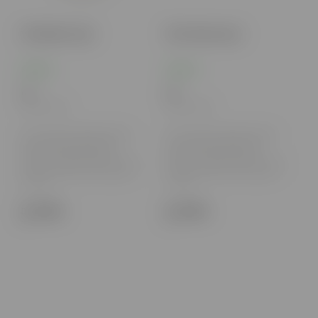
Vika Mojito 12g A
Vika Champ 12g A
Skladom
Skladom
6 €
6 €
4,88 € bez DPH
4,88 € bez DPH
Vika nikotínové vrecúška ponúkajú
Vika nikotínové vrecúška ponúkajú
svieži a moderný spôsob, ako si
svieži a moderný spôsob, ako si
vychutnať nikotín bez dymu a
vychutnať nikotín bez dymu a
zápachu. S pestrým výberom príchutí
zápachu. S pestrým výberom príchutí
a rôznymi úrovňami sily prinášajú
a rôznymi úrovňami sily prinášajú
dokonalú...
dokonalú...
Do košíka
Do košíka