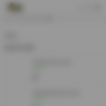
Domov
/
Nikotínové vrecúška
/
Vika
Vika
Najpredávanejšie
Vika Black Cherry 12g A
Skladom
6 €
Vika Elderflower Spritz 12g A
Skladom