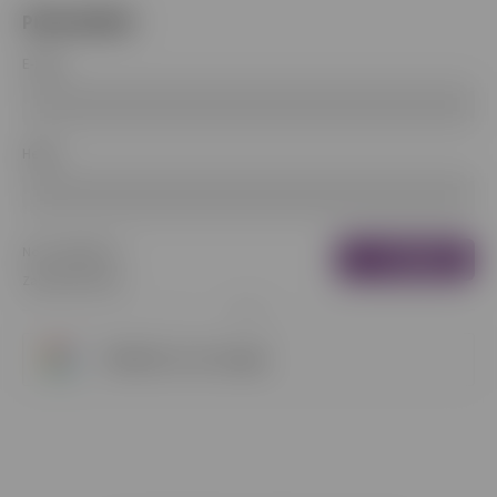
PRIHLÁSENIE
E-mail
Heslo
Nová registrácia
Prihlásiť
Zabudnuté heslo
sa
alebo
Prihlásiť sa cez Google