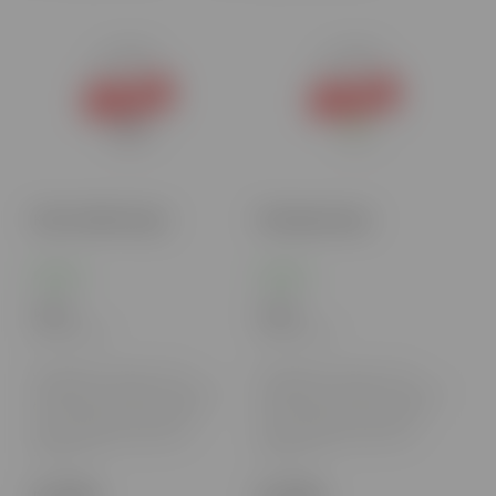
Najdrahšie
Abecedne
Killa Cold Mint 16g A
Killa Apple 16g A
Skladom
Skladom
6,10 €
6,10 €
4,96 € bez DPH
4,96 € bez DPH
Osloboďte svoju energiu s Killa
Osloboďte svoju energiu s Killa
nikotínovými vrecúškami! Intenzívna
nikotínovými vrecúškami! Intenzívna
dávka nikotínu a výrazné príchute
dávka nikotínu a výrazné príchute
robia z každej chvíle výnimočný
robia z každej chvíle výnimočný
zážitok. Diskrétne, bez dymu a
zážitok. Diskrétne, bez dymu a
zápachu, sú...
zápachu, sú...