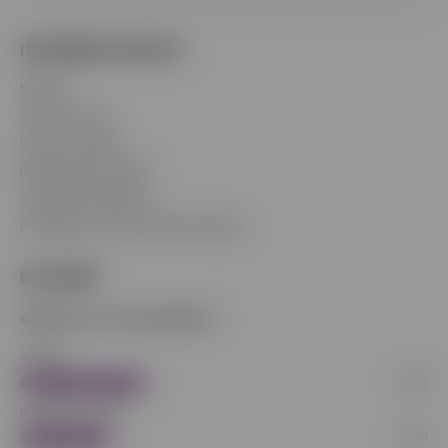
INFORMÁCIE PRE VÁS
Kontakt
Overenie veku
Doprava a platba
Reklamačný poriadok
Obchodné podmienky
Podmienky ochrany osobných údajov
DOTAZNÍK
Odkiaľ ste sa o nás dopočuli?
Google
(37%)
Instagram/TikTok
(27%)