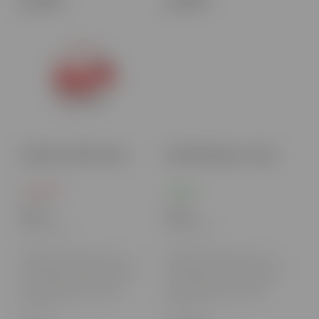
Do košíka
Do košíka
Killa Mini Cold Mint 15g A
Killa Mini Mango Ice 15g A
Vypredané
Skladom
6,10 €
6,10 €
4,96 € bez DPH
4,96 € bez DPH
Osloboďte svoju energiu s Killa
Osloboďte svoju energiu s Killa
nikotínovými vrecúškami! Intenzívna
nikotínovými vrecúškami! Intenzívna
dávka nikotínu a výrazné príchute
dávka nikotínu a výrazné príchute
robia z každej chvíle výnimočný
robia z každej chvíle výnimočný
zážitok. Diskrétne, bez dymu a
zážitok. Diskrétne, bez dymu a
zápachu, sú...
zápachu, sú...