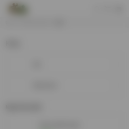
Domov
/
Nikotínové vrecúška
/
Killa
Killa
Killa
Killa Exclusive
Najpredávanejšie
Killa Cold Mint 16g A