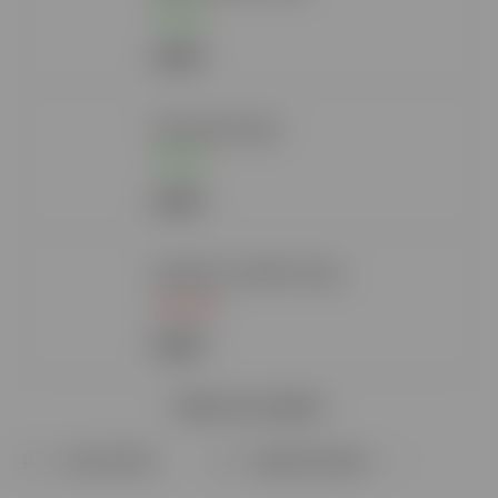
Skladom
6,10 €
Killa Apple 16g A
Skladom
6,10 €
Killa Mini Cold Mint 15g A
Vypredané
6,10 €
Zobraziť viac produktov
Najpredávanejšie
Najlacnejšie