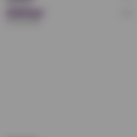
Od kamaráta
(36%)
Počet hlasov:
269