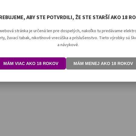
jnu, intenzívnych príchutí a bezproblémového výkonu vám prináša
novej úrovni. Ideálna voľba pre tých, ktorí hľadajú štýl, kvalitu a chuť v
EBUJEME, ABY STE POTVRDILI, ŽE STE STARŠÍ AKO 18 R
u.
webová stránka je určená len pre dospelých, nakoľko tu predávame elektr
ety, žuvací tabak, nikotínové vrecúška a príslušenstvo. Tieto výrobky sú šk
a návykové.
MÁM VIAC AKO 18 ROKOV
MÁM MENEJ AKO 18 ROKOV