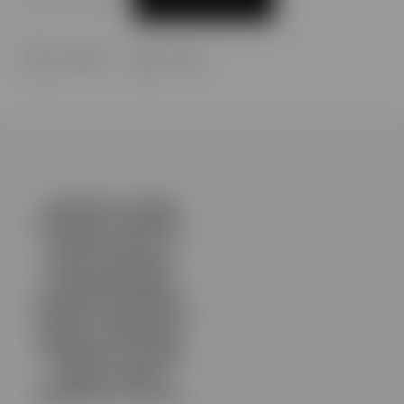
Opýtať sa
Strážiť
Zakazuje sa predaj
tabakových výrobkov,
výrobkov ktoré sú
určené na fajčenie a
neobsahujú tabak,
bezdymové tabakové
výrobky, elektronické
cigarety a nikotínové
vrecúška bez obsahu
tabaku osobám
mladším ako 18 rokov.