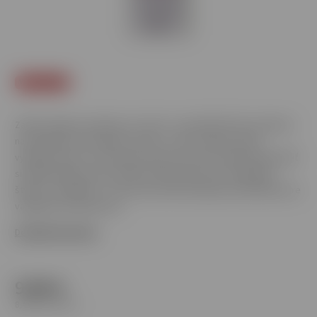
Viac za menej
Zažite vaping na maximum s Syx Pod – pokročilým POD systémom
navrhnutým pre skutočných znalcov. Jeho moderný dizajn,
vynikajúci výkon a všestranné nastavenia vám umožnia prispôsobiť
si každý nádych presne podľa vašich preferencií. Kompaktný,
štýlový a spoľahlivý – Syx Pod je vaším dokonalým spoločníkom pre
vaping bez kompromisov.
Detailné informácie
9,90 €
8,05 € bez DPH