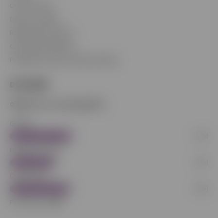
Overenie veku
Doprava a platba
Reklamačný poriadok
Obchodné podmienky
Podmienky ochrany osobných údajov
DOTAZNÍK
Odkiaľ ste sa o nás dopočuli?
Google
(37%)
Instagram/TikTok
(27%)
Od kamaráta
(36%)
Počet hlasov:
269