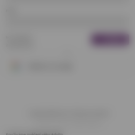
Heslo
Nová registrácia
Prihlásiť
Zabudnuté heslo
sa
alebo
Prihlásiť sa cez Google
Copyright 2026
Nicoteens
. Všetky práva vyhradené.
Grafický návrh vytvořil a nakódoval
Shoptak.cz
Používáme
ověření věku Adulto