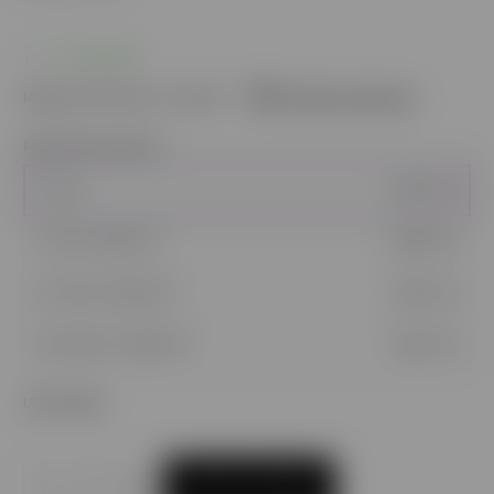
SKLADOM
Môžeme doručiť do:
11.8.2026
Možnosti doručenia
Množstevná zľava
1 - 4 ks
9,90 €
/ ks
5 - 9 ks = zľava 3 %
9,60 €
/ ks
10 - 14 ks = zľava 5 %
9,41 €
/ ks
15 a viac ks = zľava 9 %
9,01 €
/ ks
Ušetríte
0 €
PRIDAŤ DO KOŠÍKA