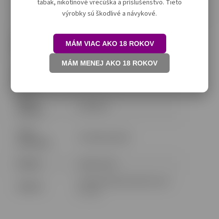
tabak, nikotínové vrecúška a príslušenstvo. Tieto
ZADARMO!
výrobky sú škodlivé a návykové.
EAN
:
8595721104523
Obsah
2 pody
MÁM VIAC AKO 18 ROKOV
balenia
:
MÁM MENEJ AKO 18 ROKOV
Množstvo
2ml
liquidu
:
Obsah
16,5mg/ml
nikotínu
:
Počet
až 1900 potiahnutí
potiahnutí
:
Príchuť
:
Jahoda a kiwi
Joyetech (Shenzen) Electronics
Výrobca
:
Co., Ltd.