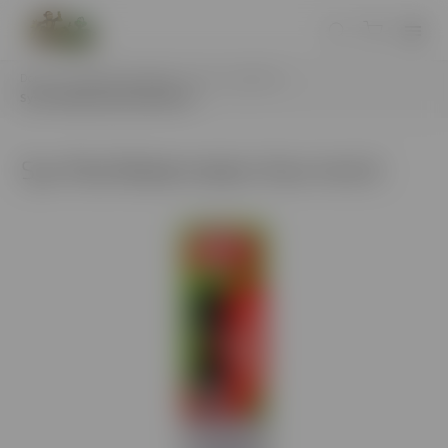
Domov
/
Elektronické cigarety
/
Syx
/
Syx Pod
/
Syx Pod Watermelon Kiwi 4ml A
Syx Pod Watermelon Kiwi 4ml A