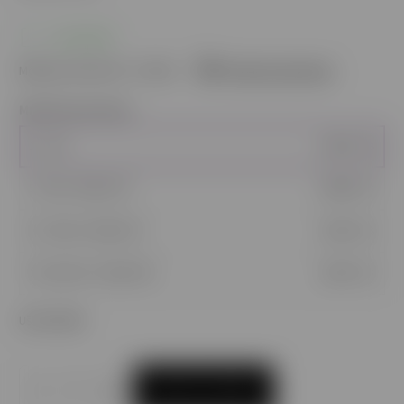
SKLADOM
Môžeme doručiť do:
7.8.2026
Možnosti doručenia
Množstevná zľava
1 - 4 ks
9,90 €
/ ks
5 - 9 ks = zľava 3 %
9,60 €
/ ks
10 - 14 ks = zľava 5 %
9,41 €
/ ks
15 a viac ks = zľava 9 %
9,01 €
/ ks
Ušetríte
0 €
PRIDAŤ DO KOŠÍKA