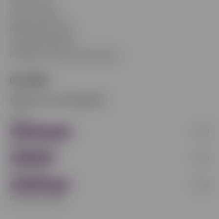
Overenie veku
Doprava a platba
Reklamačný poriadok
Obchodné podmienky
Podmienky ochrany osobných údajov
DOTAZNÍK
Odkiaľ ste sa o nás dopočuli?
Google
(37%)
Instagram/TikTok
(27%)
Od kamaráta
(36%)
Počet hlasov:
269