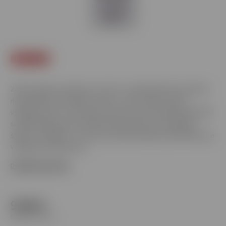
Viac za menej
Zažite vaping na maximum s Syx Pod – pokročilým POD systémom
navrhnutým pre skutočných znalcov. Jeho moderný dizajn,
vynikajúci výkon a všestranné nastavenia vám umožnia prispôsobiť
si každý nádych presne podľa vašich preferencií. Kompaktný,
štýlový a spoľahlivý – Syx Pod je vaším dokonalým spoločníkom pre
vaping bez kompromisov.
Detailné informácie
9,90 €
8,05 € bez DPH