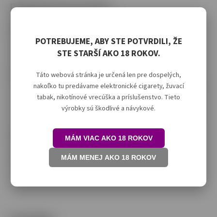
Dodatočné parametre
Kategória
:
Syx Classic
POTREBUJEME, ABY STE POTVRDILI, ŽE
EAN
:
8595721107241
STE STARŠÍ AKO 18 ROKOV.
Množstvo
Táto webová stránka je určená len pre dospelých,
10ml
liquidu
:
nakoľko tu predávame elektronické cigarety, žuvací
NAKÚP NAD 30€ A MÁŠ DOPRAVU CEZ BALÍKOVO
tabak, nikotínové vrecúška a príslušenstvo. Tieto
ZADARMO!
Obsah
výrobky sú škodlivé a návykové.
6mg/ml
nikotínu
:
Príchuť
:
Čučoriedka
MÁM VIAC AKO 18 ROKOV
Joyetech (Shenzen) Electronics
Výrobca
:
MÁM MENEJ AKO 18 ROKOV
Co., Ltd.