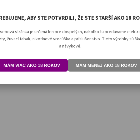
mu pomeru chutí a spoľahlivému zloženiu je ideálny pre každodenný
á voľba pre tých, ktorí si cenia jednoduchosť, stabilitu a klasiku v
EBUJEME, ABY STE POTVRDILI, ŽE STE STARŠÍ AKO 18 R
u.
webová stránka je určená len pre dospelých, nakoľko tu predávame elektr
ety, žuvací tabak, nikotínové vrecúška a príslušenstvo. Tieto výrobky sú šk
a návykové.
MÁM VIAC AKO 18 ROKOV
MÁM MENEJ AKO 18 ROKOV