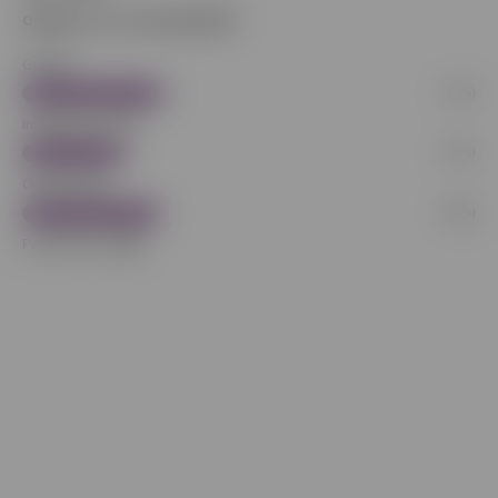
Odkiaľ ste sa o nás dopočuli?
Google
(37%)
Instagram/TikTok
(27%)
Od kamaráta
(36%)
Počet hlasov:
269