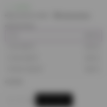
SKLADOM
Môžeme doručiť do:
10.8.2026
Možnosti doručenia
Množstevná zľava
1 - 4 ks
6,50 €
/ ks
5 - 9 ks = zľava 3 %
6,31 €
/ ks
10 - 14 ks = zľava 5 %
6,18 €
/ ks
15 a viac ks = zľava 10 %
5,85 €
/ ks
Ušetríte
0 €
PRIDAŤ DO KOŠÍKA