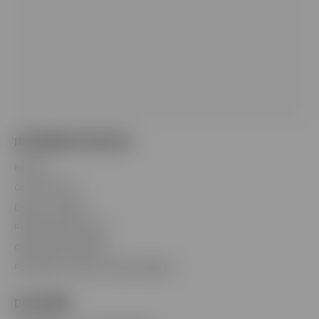
INFORMÁCIE PRE VÁS
Kontakt
Overenie veku
Doprava a platba
Reklamačný poriadok
Obchodné podmienky
Podmienky ochrany osobných údajov
DOTAZNÍK