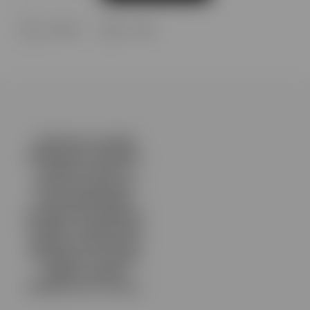
Opýtať sa
Strážiť
Zakazuje sa predaj
tabakových výrobkov,
výrobkov ktoré sú
určené na fajčenie a
neobsahujú tabak,
bezdymové tabakové
výrobky, elektronické
cigarety a nikotínové
vrecúška bez obsahu
tabaku osobám
mladším ako 18 rokov.