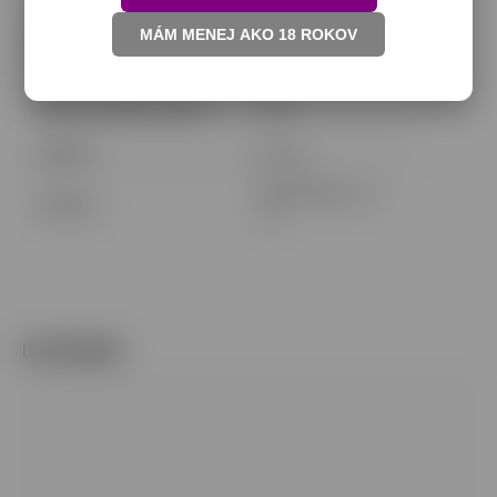
Obsah nikotínu na
MÁM MENEJ AKO 18 ROKOV
20mg
vrecúško
:
Počet vrecúšok v balení
:
20ks
Príchuť
:
Hrozno
NIKOTABAKO Sp. z
Výrobca
:
o.o.
INSTAGRAM