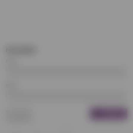
PRIHLÁSENIE
E-mail
Heslo
Nová registrácia
Prihlásiť
Zabudnuté heslo
sa
alebo