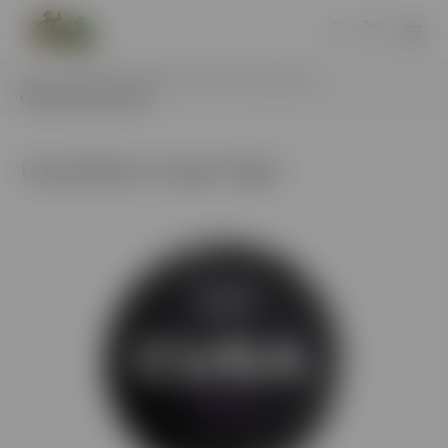
Domov
/
Nikotínové vrecúška
/
Cuba
/
Cuba Black
/
Cuba Black Grape 13g A
Cuba Black Grape 13g A