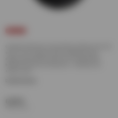
Viac za menej
Cuba Black prináša silný a výrazný nikotínový zážitok pre tých, ktorí
vedia, čo chcú. S intenzívnou chuťou a elegantným čiernym
dizajnom ponúka diskrétny spôsob, ako si vychutnať nikotín
kdekoľvek. Bez dymu, bez kompromisov – Cuba Black je sila
zabalená v štýle.
Detailné informácie
6,50 €
5,28 € bez DPH