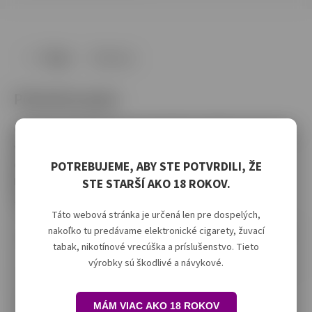
Popis
Diskusia
Podrobný popis
Cuba Black prináša silný a výrazný nikotínový zážitok pre tých, ktorí
vedia, čo chcú. S intenzívnou chuťou a elegantným čiernym
dizajnom ponúka diskrétny spôsob, ako si vychutnať nikotín
POTREBUJEME, ABY STE POTVRDILI, ŽE
kdekoľvek. Bez dymu, bez kompromisov – Cuba Black je sila
STE STARŠÍ AKO 18 ROKOV.
zabalená v štýle.
Táto webová stránka je určená len pre dospelých,
nakoľko tu predávame elektronické cigarety, žuvací
Dodatočné parametre
NAKÚP NAD 30€ A MÁŠ DOPRAVU CEZ BALÍKOVO
tabak, nikotínové vrecúška a príslušenstvo. Tieto
ZADARMO!
výrobky sú škodlivé a návykové.
Kategória
:
Cuba Black
EAN
:
5905753347493
MÁM VIAC AKO 18 ROKOV